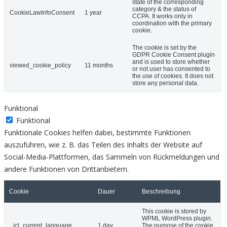
state of the corresponding
category & the status of
CookieLawInfoConsent
1 year
CCPA. It works only in
coordination with the primary
cookie.
The cookie is set by the
GDPR Cookie Consent plugin
and is used to store whether
viewed_cookie_policy
11 months
or not user has consented to
the use of cookies. It does not
store any personal data.
Funktional
Funktional
Funktionale Cookies helfen dabei, bestimmte Funktionen
auszuführen, wie z. B. das Teilen des Inhalts der Website auf
Social-Media-Plattformen, das Sammeln von Rückmeldungen und
andere Funktionen von Drittanbietern.
Cookie
Dauer
Beschreibung
This cookie is stored by
WPML WordPress plugin.
_icl_current_language
1 day
The purpose of the cookie