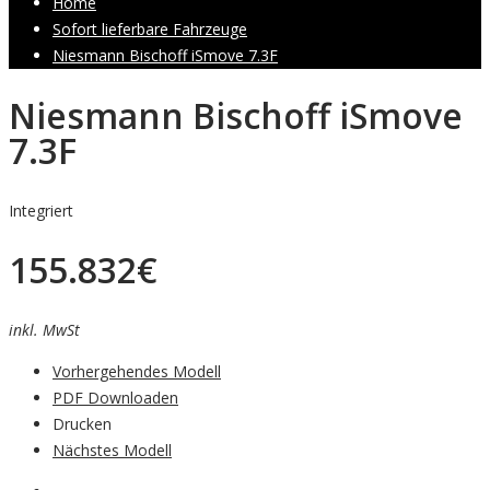
Home
Sofort lieferbare Fahrzeuge
Niesmann Bischoff iSmove 7.3F
Niesmann Bischoff iSmove
7.3F
Integriert
155.832
€
inkl. MwSt
Vorhergehendes Modell
PDF Downloaden
Drucken
Nächstes Modell